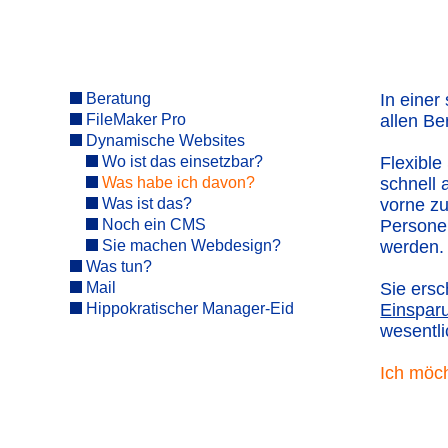
Beratung
In einer
FileMaker Pro
allen Be
Dynamische Websites
Wo ist das einsetzbar?
Flexible
Was habe ich davon?
schnell 
Was ist das?
vorne zu
Noch ein CMS
Personen
Sie machen Webdesign?
werden.
Was tun?
Mail
Sie ersc
Hippokratischer Manager-Eid
Eins
p
ar
wesentl
Ich möch